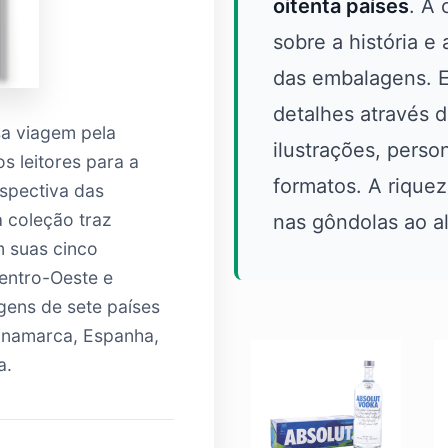
oitenta países
. A
sobre a história e
das embalagens. E
detalhes através de
sa viagem pela
ilustrações, perso
s leitores para a
formatos. A rique
rspectiva das
a coleção traz
nas gôndolas ao a
m suas cinco
Centro-Oeste e
ens de sete países
inamarca, Espanha,
a.