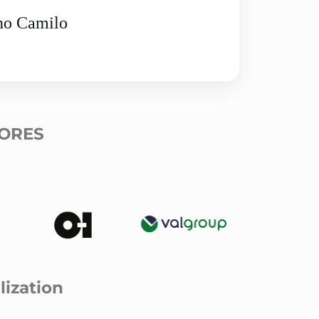
no Camilo
ORES
lization