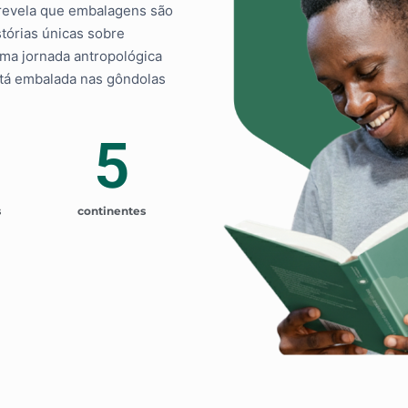
 revela que embalagens são
stórias únicas sobre
Uma jornada antropológica
stá embalada nas gôndolas
5
s
continentes